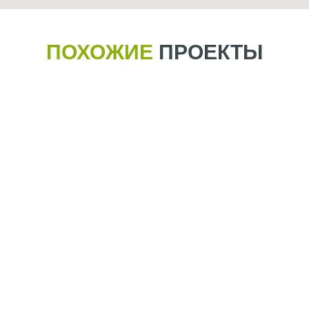
ПОХОЖИЕ
ПРОЕКТЫ
Быстровозводимый веревочный
парк 16 этапов, Псков